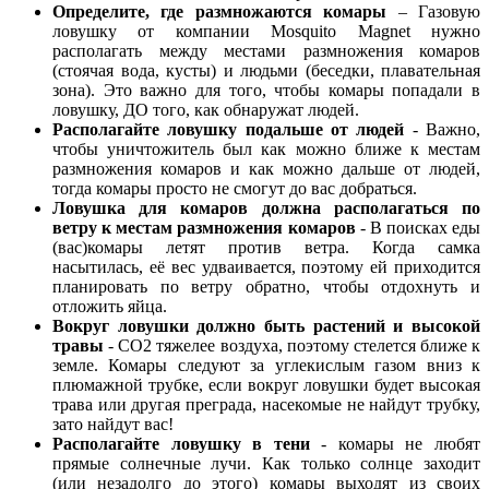
Определите, где размножаются комары
– Газовую
ловушку от компании Mosquito Magnet нужно
располагать между местами размножения комаров
(стоячая вода, кусты) и людьми (беседки, плавательная
зона). Это важно для того, чтобы комары попадали в
ловушку, ДО того, как обнаружат людей.
Располагайте ловушку подальше от людей
- Важно,
чтобы уничтожитель был как можно ближе к местам
размножения комаров и как можно дальше от людей,
тогда комары просто не смогут до вас добраться.
Ловушка для комаров должна располагаться по
ветру к местам размножения комаров
- В поисках еды
(вас)комары летят против ветра. Когда самка
насытилась, её вес удваивается, поэтому ей приходится
планировать по ветру обратно, чтобы отдохнуть и
отложить яйца.
Вокруг ловушки должно быть растений и высокой
травы
- CO2 тяжелее воздуха, поэтому стелется ближе к
земле. Комары следуют за углекислым газом вниз к
плюмажной трубке, если вокруг ловушки будет высокая
трава или другая преграда, насекомые не найдут трубку,
зато найдут вас!
Располагайте ловушку в тени
- комары не любят
прямые солнечные лучи. Как только солнце заходит
(или незадолго до этого) комары выходят из своих