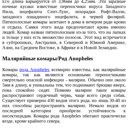
Его длина варьируется от 3,96мм до 4,25мм. Эти заразные
ночные кусаки известные переносчики вируса Западного
Нила, энцефалита Сент-Луис, лихорадки Рифт-Валли,
западного лошадиного энцефалита, и червей филярий.
Пятиполосные комары залетают в дома в вечером ради крови
и отдыха. Самки этого вида предпочитают кровь именно
людей. Комар назван пятиполосным из-за того, что на лапках
и тельце у них есть множество полосок. Этот вид встречается
в субтропиках, Австралии, в Северной и Южной Америке,
Азии, на Среднем Востоке, в Африке и в Новой Зеландии.
Малярийные комары/Род Anopheles
Комары
рода Anopheles
всемирно известны, как малярийные
комары, так как являются основными переносчиками
смертельно опасной инфекции - малярии. Обычно они около
5мм в длину, и уникальны тем, что поднимают брюшко вверх,
пока спокойно сидят. Помимо малярии такие комары
распространяют сердечный червь, чаще всего среди собак.
Существует примерно 430 видов этого рода, но лишь 30-40 из
них способны распространять малярию. Немало видов из
последней категории приобрели устойчивость к
инсектицидам. Комары рода Anopheles обитают практически
везде, кроме крайнего севера.