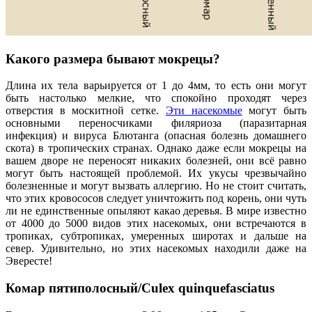
Какого размера бывают мокрецы?
Длина их тела варьируется от 1 до 4мм, то есть они могут
быть настолько мелкие, что спокойно проходят через
отверстия в москитной сетке.
Эти насекомые
могут быть
основными переносчиками филяриоза (паразитарная
инфекция) и вируса Блютанга (опасная болезнь домашнего
скота) в тропических странах. Однако даже если мокрецы на
вашем дворе не переносят никаких болезней, они всё равно
могут быть настоящей проблемой. Их укусы чрезвычайно
болезненные и могут вызвать аллергию. Но не стоит считать,
что этих кровососов следует уничтожить под корень, они чуть
ли не единственные опыляют какао деревья. В мире известно
от 4000 до 5000 видов этих насекомых, они встречаются в
тропиках, субтропиках, умеренных широтах и дальше на
север. Удивительно, но этих насекомых находили даже на
Эвересте!
Комар пятиполосный/Culex quinquefasciatus