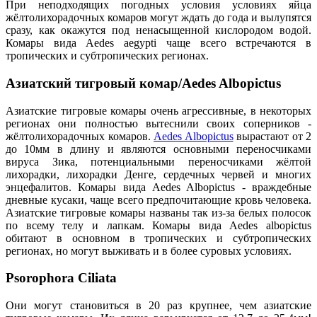
При неподходящих погодных условия условиях яйца
жёлтолихорадочных комаров могут ждать до года и вылупятся
сразу, как окажутся под ненасыщенной кислородом водой.
Комары вида Aedes aegypti чаще всего встречаются в
тропических и субтропических регионах.
Азиатский тигровый комар/Aedes Albopictus
Азиатские тигровые комары очень агрессивные, в некоторых
регионах они полностью вытеснили своих соперников -
жёлтолихорадочных комаров.
Aedes Albopictus
вырастают от 2
до 10мм в длину и являются основными переносчиками
вируса Зика, потенциальными переносчиками жёлтой
лихорадки, лихорадки Денге, сердечных червей и многих
энцефалитов. Комары вида Aedes Albopictus - враждебные
дневные кусаки, чаще всего предпочитающие кровь человека.
Азиатские тигровые комары названы так из-за белых полосок
по всему телу и лапкам. Комары вида Aedes albopictus
обитают в основном в тропических и субтропических
регионах, но могут выживать и в более суровых условиях.
Psorophora Ciliata
Они могут становиться в 20 раз крупнее, чем азиатские