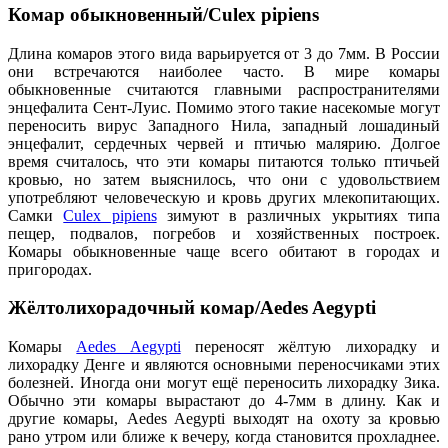
Комар обыкновенный/Culex pipiens
Длина комаров этого вида варьируется от 3 до 7мм. В России
они встречаются наиболее часто. В мире комары
обыкновенные считаются главными распространителями
энцефалита Сент-Луис. Помимо этого такие насекомые могут
переносить вирус Западного Нила, западный лошадиный
энцефалит, сердечных червей и птичью малярию. Долгое
время считалось, что эти комары питаются только птичьей
кровью, но затем выяснилось, что они с удовольствием
употребляют человеческую и кровь других млекопитающих.
Самки
Culex pipiens
зимуют в различных укрытиях типа
пещер, подвалов, погребов и хозяйственных построек.
Комары обыкновенные чаще всего обитают в городах и
пригородах.
Жёлтолихорадочный комар/Aedes Aegypti
Комары
Aedes Aegypti
переносят жёлтую лихорадку и
лихорадку Денге и являются основными переносчиками этих
болезней. Иногда они могут ещё переносить лихорадку Зика.
Обычно эти комары вырастают до 4-7мм в длину. Как и
другие комары, Aedes Aegypti выходят на охоту за кровью
рано утром или ближе к вечеру, когда становится прохладнее.