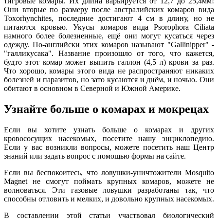
тигровые комары. Их длина варьируется от 12,7 до 25,4мм!
Они вторые по размеру после австралийских комаров вида
Toxorhynchites, последние достигают 4 см в длину, но не
питаются кровью. Укусы комаров вида Psorophora Ciliata
намного более болезненные, ещё они могут кусаться через
одежду. По-английски этих комаров называют "Gallinipper" -
"галликусака". Название произошло от того, что кажется,
будто этот комар может выпить галлон (4,5 л) крови за раз.
Что хорошо, комары этого вида не распространяют никаких
болезней и паразитов, но зато кусаются и днём, и ночью. Они
обитают в основном в Северной и Южной Америке.
Узнайте больше о комарах и мокрецах
Если вы хотите узнать больше о комарах и других
кровососущих насекомых, посетите нашу энциклопедию.
Если у вас возникли вопросы, можете посетить наш Центр
знаний или задать вопрос с помощью формы на сайте.
Если вы беспокоитесь, что ловушки-уничтожители Mosquito
Magnet не смогут поймать крупных комаров, можете не
волноваться. Эти газовые ловушки разработаны так, что
способны отловить и мелких, и довольно крупных насекомых.
В составлении этой статьи участвовал биологический